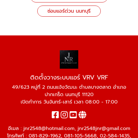
ซ่อมแอร์ด่วน นนทบุรี
ติดตั้งวางระบบแอร์ VRV VRF
49/623 หมู่ที่ 2 ถนนแจ้งวัฒนะ ตำบลบางตลาด อำเภอ
ปากเกร็ด นนทบุรี 11120
เปิดทำการ วันจันทร์-เสาร์ เวลา 08:00 - 17:00
อีเมล :
jnr2548@hotmail.com
,
jnr2548jnr@gmail.com
โทรศัพท์ :
081-829-1962
,
081-105-5668
,
02-584-1435
,